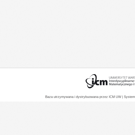
Baza utrzymywana i dystrybuowana przez
ICM UW
| System