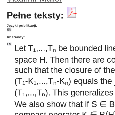
Pełne teksty:
Języki publikacji
EN
Abstrakty
EN
Let T₁,...,Tₙ be bounded li
space H. Then there are co
such that the closure of the
(T₁-K₁,...,Tₙ-Kₙ) equals the
(T₁,...,Tₙ). This generalize
We also show that if S ∈ B
compact operator K ∈ B(H) s