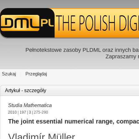
Pełnotekstowe zasoby PLDML oraz innych baz
Zapraszamy
Szukaj
Przeglądaj
Artykuł - szczegóły
Studia Mathematica
2010
|
197
|
3
| 275-290
The joint essential numerical range, compa
Vladimír Müller