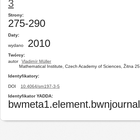
3
Strony
275-290
Daty
2010
wydano
Twórcy
autor
Vladimír Müller
Mathematical Institute, Czech Academy of Sciences, Žitna 2
Identyfikatory
DOI
10.4064/sm197-3-5
Identyfikator YADDA
bwmeta1.element.bwnjournal