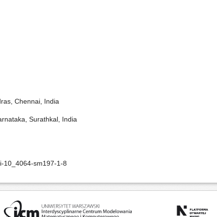
dras, Chennai, India
arnataka, Surathkal, India
oi-10_4064-sm197-1-8