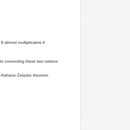
-almost multiplicative if
ults connecting these two notions:
son-Kahane-Żelazko theorem.