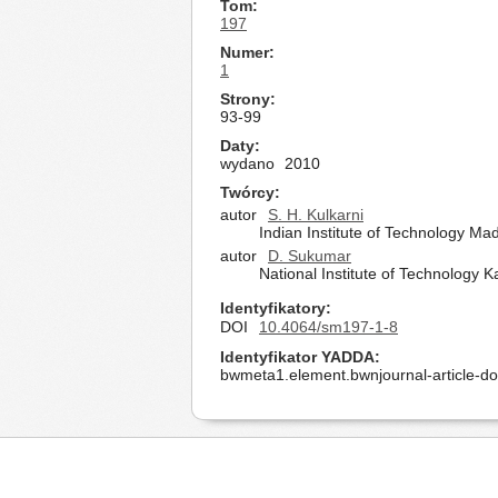
Tom
197
Numer
1
Strony
93-99
Daty
wydano
2010
Twórcy
autor
S. H. Kulkarni
Indian Institute of Technology Ma
autor
D. Sukumar
National Institute of Technology K
Identyfikatory
DOI
10.4064/sm197-1-8
Identyfikator YADDA
bwmeta1.element.bwnjournal-article-d