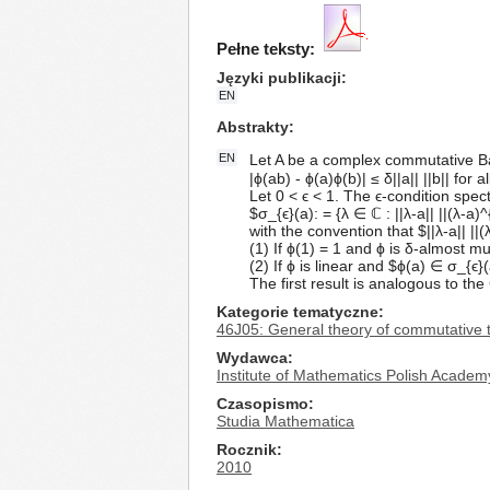
Pełne teksty:
Języki publikacji
EN
Abstrakty
EN
Let A be a complex commutative Bana
|ϕ(ab) - ϕ(a)ϕ(b)| ≤ δ||a|| ||b|| for a
Let 0 < ϵ < 1. The ϵ-condition spec
$σ_{ϵ}(a): = {λ ∈ ℂ : ||λ-a|| ||(λ-a)^
with the convention that $||λ-a|| ||
(1) If ϕ(1) = 1 and ϕ is δ-almost mul
(2) If ϕ is linear and $ϕ(a) ∈ σ_{ϵ}(
The first result is analogous to t
Kategorie tematyczne
46J05: General theory of commutative t
Wydawca
Institute of Mathematics Polish Academ
Czasopismo
Studia Mathematica
Rocznik
2010