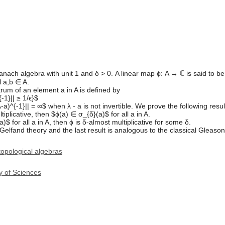
ch algebra with unit 1 and δ > 0. A linear map ϕ: A → ℂ is said to be δ
ll a,b ∈ A.
trum of an element a in A is defined by
{-1}|| ≥ 1/ϵ}$
(λ-a)^{-1}|| = ∞$ when λ - a is not invertible. We prove the following res
tiplicative, then $ϕ(a) ∈ σ_{δ}(a)$ for all a in A.
a)$ for all a in A, then ϕ is δ-almost multiplicative for some δ.
he Gelfand theory and the last result is analogous to the classical Glea
opological algebras
y of Sciences