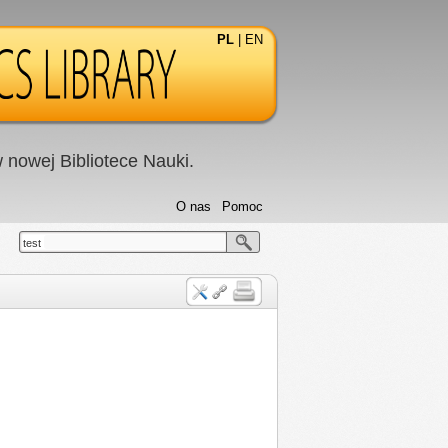
PL
|
EN
nowej Bibliotece Nauki.
O nas
Pomoc
test