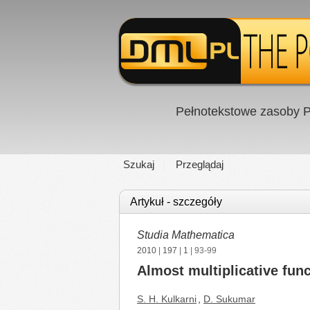
Pełnotekstowe zasoby P
Szukaj
Przeglądaj
Artykuł - szczegóły
Studia Mathematica
2010
|
197
|
1
| 93-99
Almost multiplicative fu
S. H. Kulkarni
,
D. Sukumar