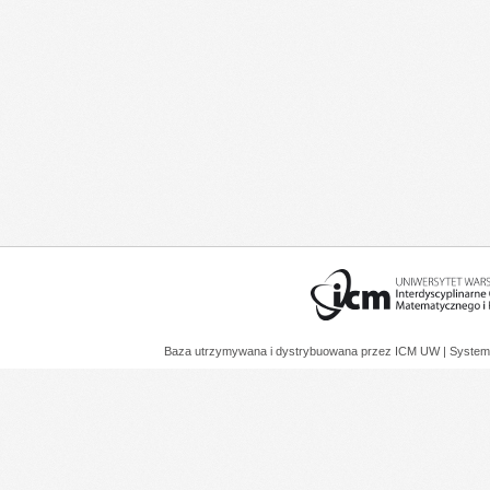
Baza utrzymywana i dystrybuowana przez
ICM UW
| System