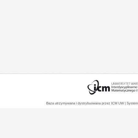
Baza utrzymywana i dystrybuowana przez
ICM UW
| System