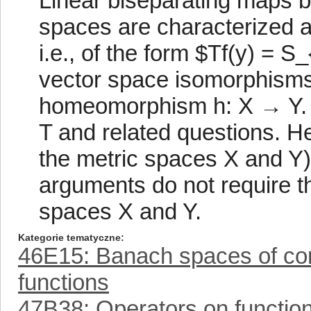
Linear biseparating maps b
spaces are characterized a
i.e., of the form $Tf(y) = S_
vector space isomorphism
homeomorphism h: X → Y. We
T and related questions. He
the metric spaces X and Y
arguments do not require th
spaces X and Y.
Kategorie tematyczne
46E15: Banach spaces of conti
functions
47B38: Operators on functio