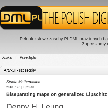
Pełnotekstowe zasoby PLDML oraz innych baz
Zapraszamy
Szukaj
Przeglądaj
Artykuł - szczegóły
Studia Mathematica
2010
|
196
|
1
| 23-40
Biseparating maps on generalized Lipschitz
Denny H. Leung