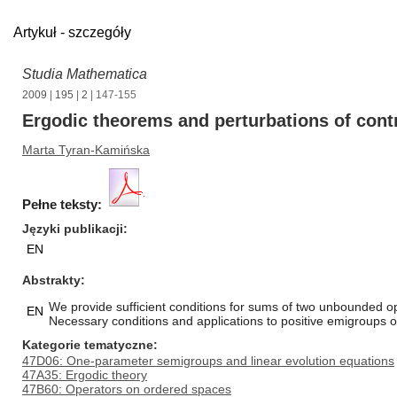
Artykuł - szczegóły
Studia Mathematica
2009
|
195
|
2
| 147-155
Ergodic theorems and perturbations of con
Marta Tyran-Kamińska
Pełne teksty:
Języki publikacji
EN
Abstrakty
We provide sufficient conditions for sums of two unbounded o
EN
Necessary conditions and applications to positive emigroups o
Kategorie tematyczne
47D06: One-parameter semigroups and linear evolution equations
47A35: Ergodic theory
47B60: Operators on ordered spaces