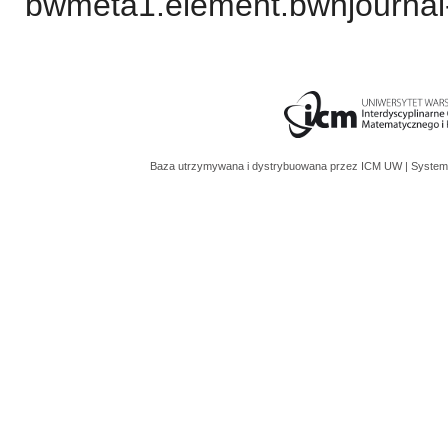
bwmeta1.element.bwnjournal-
Baza utrzymywana i dystrybuowana przez
ICM UW
| System