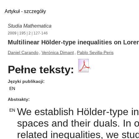
Artykuł - szczegóły
Studia Mathematica
2009
|
195
|
2
| 127-146
Multilinear Hölder-type inequalities on Lor
Daniel Carando
,
Verónica Dimant
,
Pablo Sevilla-Peris
Pełne teksty:
Języki publikacji
EN
Abstrakty
We establish Hölder-type in
EN
spaces and their duals. In
related inequalities, we stu