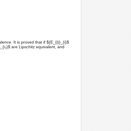
nce. It is proved that if ${E_{i}}_{i}$
E_{i₂}$ are Lipschitz equivalent, and