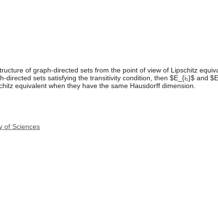
ucture of graph-directed sets from the point of view of Lipschitz equivale
h-directed sets satisfying the transitivity condition, then $E_{i₁}$ and $
schitz equivalent when they have the same Hausdorff dimension.
y of Sciences