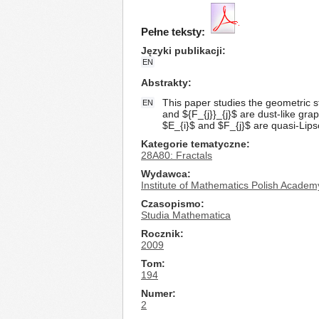
Pełne teksty:
Języki publikacji
EN
Abstrakty
This paper studies the geometric str
EN
and ${F_{j}}_{j}$ are dust-like grap
$E_{i}$ and $F_{j}$ are quasi-Lip
Kategorie tematyczne
28A80: Fractals
Wydawca
Institute of Mathematics Polish Academ
Czasopismo
Studia Mathematica
Rocznik
2009
Tom
194
Numer
2