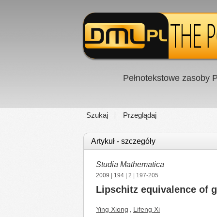
Pełnotekstowe zasoby P
Szukaj
Przeglądaj
Artykuł - szczegóły
Studia Mathematica
2009
|
194
|
2
| 197-205
Lipschitz equivalence of g
Ying Xiong
,
Lifeng Xi