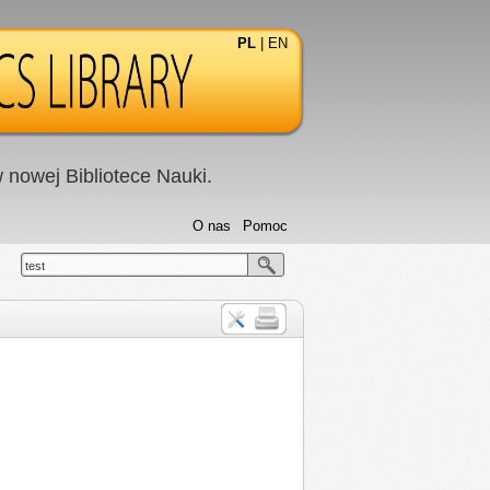
PL
|
EN
nowej Bibliotece Nauki.
O nas
Pomoc
test