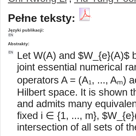
Pełne teksty:
Języki publikacji
EN
Abstrakty
Let W(A) and $W_{e}(A)$ be
EN
joint essential numerical ra
operators A = (A₁, ..., Aₘ) 
Hilbert space. It is shown
and admits many equivalent 
fixed i ∈ {1, ..., m}, $W_{
intersection of all sets of t