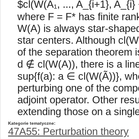
$cl(W(A₁, ..., A_{i+1}, A_{i} 
where F = F* has finite ran
W(A) is always star-shaped
star centers. Although cl(W
of the separation theorem i
d ∉ cl(W(A)), there is a line
sup{f(a): a ∈ cl(W(Ã))}, wh
perturbing one of the compo
adjoint operator. Other re
extending those on a single
Kategorie tematyczne
47A55: Perturbation theory