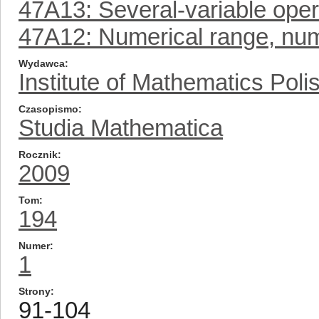
47A13: Several-variable opera
47A12: Numerical range, num
Wydawca
Institute of Mathematics Pol
Czasopismo
Studia Mathematica
Rocznik
2009
Tom
194
Numer
1
Strony
91-104