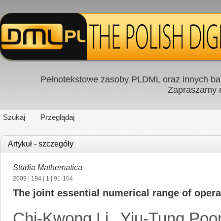
Pełnotekstowe zasoby PLDML oraz innych baz
Zapraszamy
Szukaj
Przeglądaj
Artykuł - szczegóły
Studia Mathematica
2009
|
194
|
1
| 91-104
The joint essential numerical range of opera
Chi-Kwong Li
,
Yiu-Tung Poo