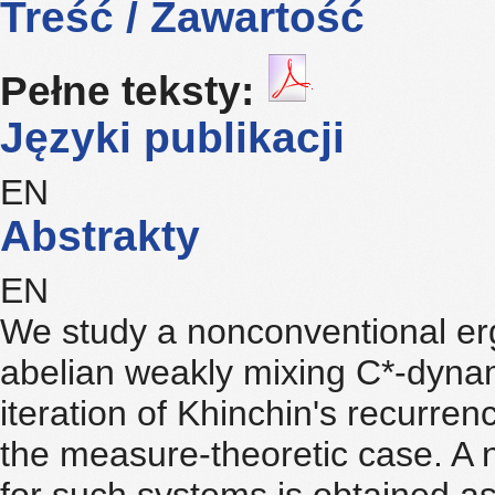
Treść / Zawartość
Pełne teksty:
Języki publikacji
EN
Abstrakty
EN
We study a nonconventional erg
abelian weakly mixing C*-dynam
iteration of Khinchin's recurre
the measure-theoretic case. A