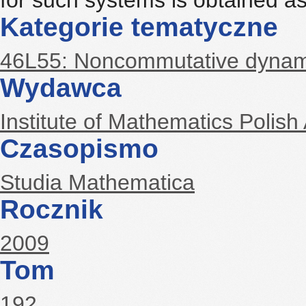
for such systems is obtained as 
Kategorie tematyczne
46L55: Noncommutative dynam
Wydawca
Institute of Mathematics Polis
Czasopismo
Studia Mathematica
Rocznik
2009
Tom
192