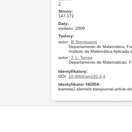
2
Strony
147-172
Daty
wydano
2009
Twórcy
autor
B. Bongioanni
Departamento de Matemática, Facu
Instituto de Matemática Aplicada d
autor
J. L. Torrea
Departamento de Matemáticas, Fa
Identyfikatory
DOI
10.4064/sm192-2-4
Identyfikator YADDA
bwmeta1.element.bwnjournal-article-d