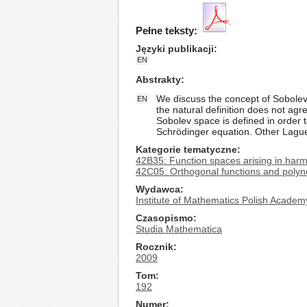
Pełne teksty:
Języki publikacji
EN
Abstrakty
We discuss the concept of Sobolev 
EN
the natural definition does not agr
Sobolev space is defined in order 
Schrödinger equation. Other Lague
Kategorie tematyczne
42B35: Function spaces arising in harm
42C05: Orthogonal functions and polyn
Wydawca
Institute of Mathematics Polish Academ
Czasopismo
Studia Mathematica
Rocznik
2009
Tom
192
Numer