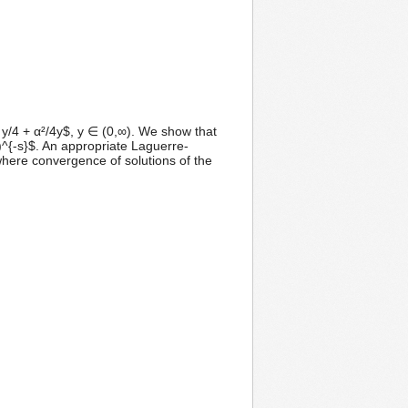
 y/4 + α²/4y$, y ∈ (0,∞). We show that
})^{-s}$. An appropriate Laguerre-
where convergence of solutions of the