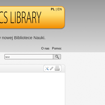
PL
|
EN
nowej Bibliotece Nauki.
O nas
Pomoc
test