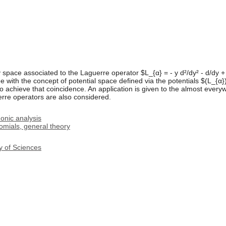
space associated to the Laguerre operator $L_{α} = - y d²/dy² - d/dy +
ee with the concept of potential space defined via the potentials $(L_{α
to achieve that coincidence. An application is given to the almost every
rre operators are also considered.
onic analysis
omials, general theory
y of Sciences