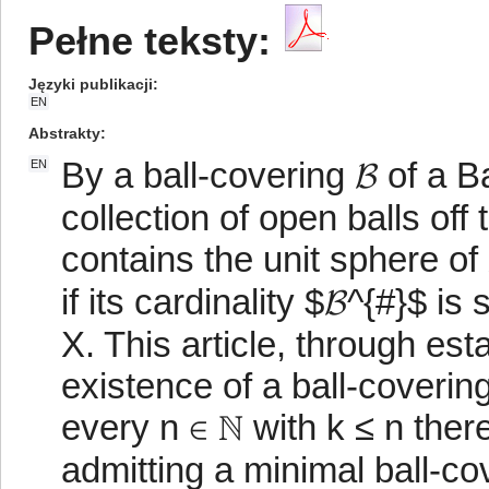
Pełne teksty:
Języki publikacji
EN
Abstrakty
By a ball-covering 𝓑 of a
EN
collection of open balls off
contains the unit sphere of 
if its cardinality $𝓑^{#}$ i
X. This article, through est
existence of a ball-coveri
every n ∈ ℕ with k ≤ n the
admitting a minimal ball-cov