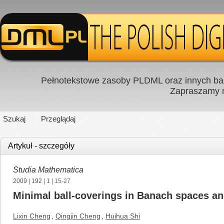
Pełnotekstowe zasoby PLDML oraz innych baz
Zapraszamy
Szukaj
Przeglądaj
Artykuł - szczegóły
Studia Mathematica
2009
|
192
|
1
| 15-27
Minimal ball-coverings in Banach spaces and
Lixin Cheng
,
Qingjin Cheng
,
Huihua Shi