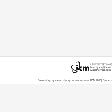
Baza utrzymywana i dystrybuowana przez
ICM UW
| System