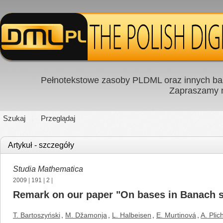
Pełnotekstowe zasoby PLDML oraz innych baz
Zapraszamy
Szukaj
Przeglądaj
Artykuł - szczegóły
Studia Mathematica
2009
|
191
|
2
|
Remark on our paper "On bases in Banach sp
T. Bartoszyński
,
M. Džamonja
,
L. Halbeisen
,
E. Murtinová
,
A. Plic