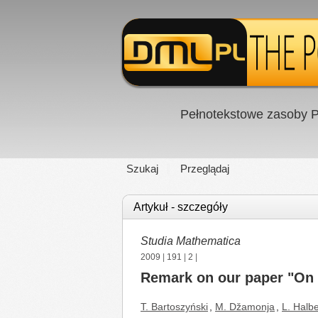
Pełnotekstowe zasoby P
Szukaj
Przeglądaj
Artykuł - szczegóły
Studia Mathematica
2009
|
191
|
2
|
Remark on our paper "On b
T. Bartoszyński
,
M. Džamonja
,
L. Halb