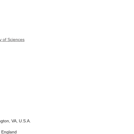
y of Sciences
ngton, VA, U.S.A.
, England