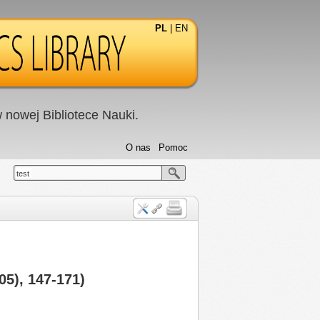
PL
|
EN
nowej Bibliotece Nauki.
O nas
Pomoc
test
5), 147-171)