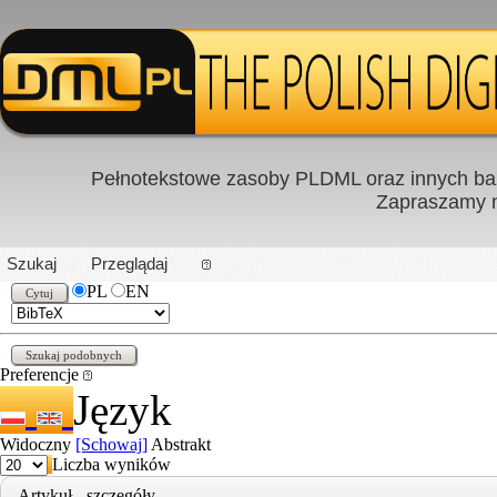
Pełnotekstowe zasoby PLDML oraz innych baz
Zapraszamy
PL
|
EN
Szukaj
Przeglądaj
PL
EN
Preferencje
Język
Widoczny
[Schowaj]
Abstrakt
Liczba wyników
Artykuł - szczegóły