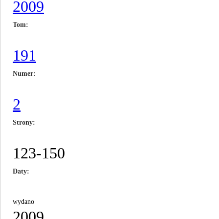
2009
Tom
191
Numer
2
Strony
123-150
Daty
wydano
2009