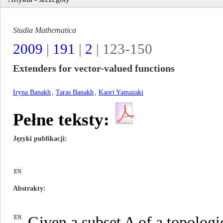
Studia Mathematica
2009
|
191
|
2
| 123-150
Extenders for vector-valued functions
Iryna Banakh
,
Taras Banakh
,
Kaori Yamazaki
Pełne teksty:
Języki publikacji
EN
Abstrakty
Given a subset A of a topologi
EN