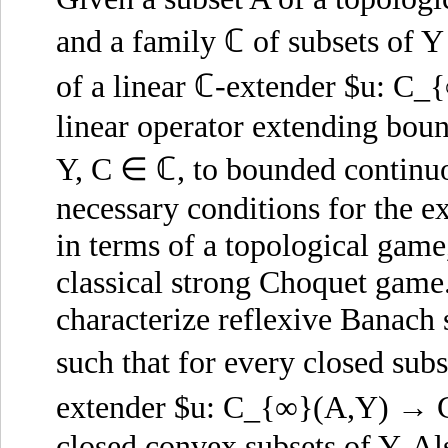
and a family ℂ of subsets of Y
of a linear ℂ-extender $u: C
linear operator extending bou
Y, C ∈ ℂ, to bounded continuo
necessary conditions for the e
in terms of a topological game
classical strong Choquet game.
characterize reflexive Banach
such that for every closed sub
extender $u: C_{∞}(A,Y) → C
closed convex subsets of Y. Al