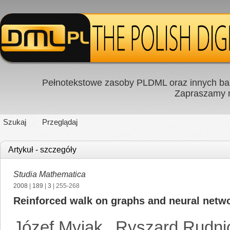
Pełnotekstowe zasoby PLDML oraz innych baz
Zapraszamy
Szukaj
Przeglądaj
Artykuł - szczegóły
Studia Mathematica
2008
|
189
|
3
| 255-268
Reinforced walk on graphs and neural netw
Józef Myjak
,
Ryszard Rudni