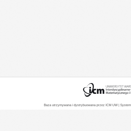
Baza utrzymywana i dystrybuowana przez
ICM UW
| System