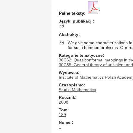
Pełne teksty:
Języki publikacji
EN
Abstrakty
We give some characterizations f
EN
for such homeomorphisms. Our resu
Kategorie tematyczne
30C62: Quasiconformal mappings in th
30C55: General theory of univalent and 
Wydawca
Institute of Mathematics Polish Academ
Czasopismo
Studia Mathematica
Rocznik
2008
Tom
189
Numer
1