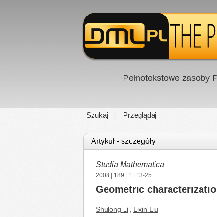
Pełnotekstowe zasoby P
Szukaj
Przeglądaj
Artykuł - szczegóły
Studia Mathematica
2008
|
189
|
1
| 13-25
Geometric characterizat
Shulong Li
,
Lixin Liu