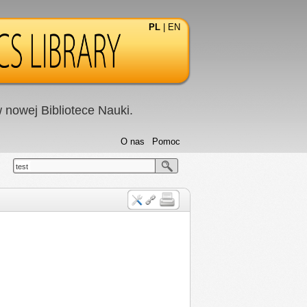
PL
|
EN
nowej Bibliotece Nauki.
O nas
Pomoc
test