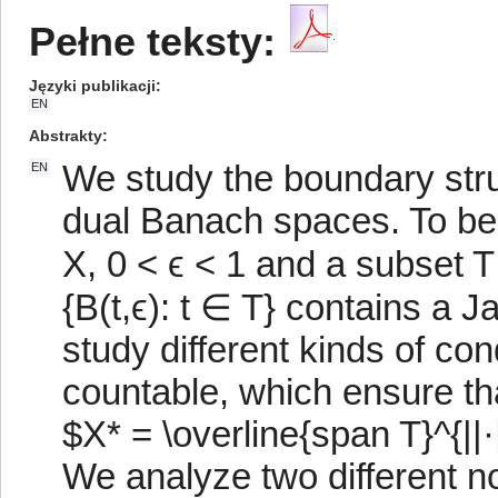
Pełne teksty:
Języki publikacji
EN
Abstrakty
We study the boundary stru
EN
dual Banach spaces. To be
X, 0 < ϵ < 1 and a subset T
{B(t,ϵ): t ∈ T} contains a
study different kinds of con
countable, which ensure th
$X* = \overline{span T}^{||·
We analyze two different 