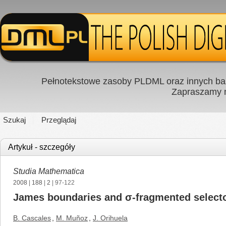
Pełnotekstowe zasoby PLDML oraz innych baz
Zapraszamy
Szukaj
Przeglądaj
Artykuł - szczegóły
Studia Mathematica
2008
|
188
|
2
| 97-122
James boundaries and σ-fragmented select
B. Cascales
,
M. Muñoz
,
J. Orihuela