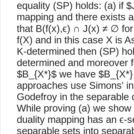
equality (SP) holds: (a) if 
mapping and there exists 
that B(f(x),ϵ) ∩ J(x) ≠ ∅ fo
f(X) and in this case X is A
K-determined then (SP) hol
determined and moreover f
$B_{X*}$ we have $B_{X*} = 
approaches use Simons' ine
Godefroy in the separable c
While proving (a) we show th
duality mapping has an ϵ-se
separable sets into separa