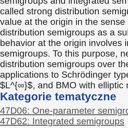
semigroups and integrated sem
called strong distribution semi
value at the origin in the sense
distribution semigroups as a su
behavior at the origin involves in
semigroups. To this purpose, n
distribution semigroups over t
applications to Schrödinger ty
$L^{∞}$, and BMO with elliptic
Kategorie tematyczne
47D06: One-parameter semigrou
47D62: Integrated semigroups