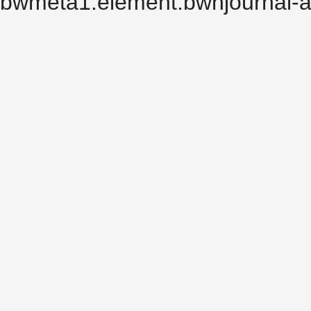
bwmeta1.element.bwnjournal-a