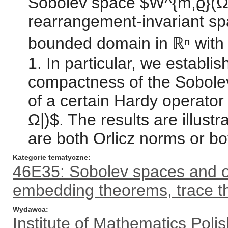
Sobolev space $W^{m,ϱ}(Ω)
rearrangement-invariant sp
bounded domain in ℝⁿ with 
1. In particular, we establi
compactness of the Sobole
of a certain Hardy operator 
Ω|)$. The results are illust
are both Orlicz norms or 
Kategorie tematyczne
46E35: Sobolev spaces and ot
embedding theorems, trace 
Wydawca
Institute of Mathematics Pol