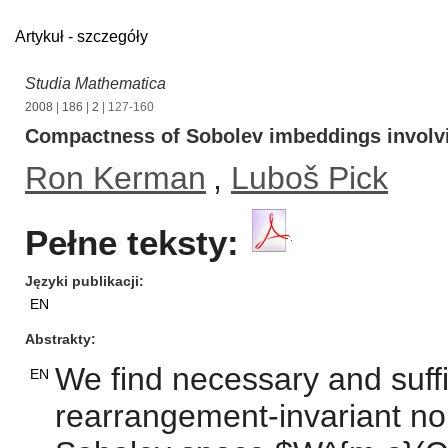
Artykuł - szczegóły
Studia Mathematica
2008
|
186
|
2
| 127-160
Compactness of Sobolev imbeddings involv
Ron Kerman
,
Luboš Pick
Pełne teksty:
Języki publikacji
EN
Abstrakty
We find necessary and suffi
EN
rearrangement-invariant nor