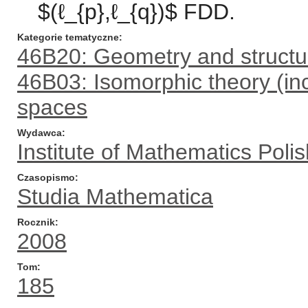
$(ℓ_{p},ℓ_{q})$ FDD.
Kategorie tematyczne
46B20: Geometry and structu
46B03: Isomorphic theory (in
spaces
Wydawca
Institute of Mathematics Pol
Czasopismo
Studia Mathematica
Rocznik
2008
Tom
185