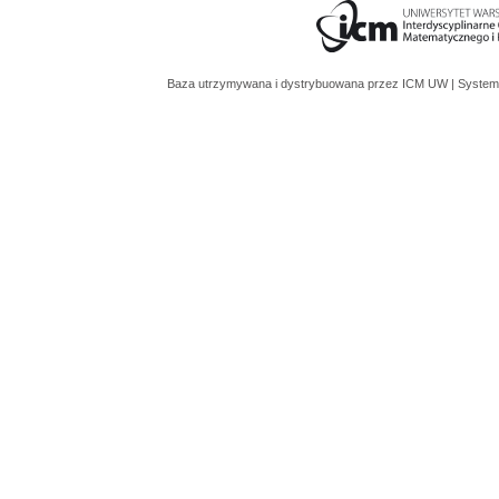
Baza utrzymywana i dystrybuowana przez
ICM UW
| System