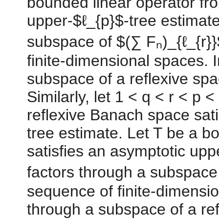
bounded linear operator fro
upper-$ℓ_{p}$-tree estimate
subspace of $(∑ Fₙ)_{ℓ_{r}}
finite-dimensional spaces. I
subspace of a reflexive spa
Similarly, let 1 < q < r < p
reflexive Banach space sati
tree estimate. Let T be a b
satisfies an asymptotic upp
factors through a subspace 
sequence of finite-dimension
through a subspace of a re