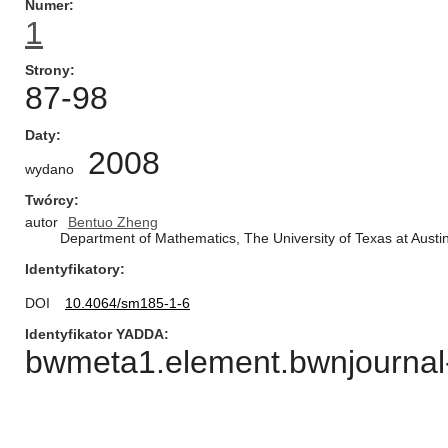
Numer
1
Strony
87-98
Daty
2008
wydano
Twórcy
autor
Bentuo Zheng
Department of Mathematics, The University of Texas at Austin
Identyfikatory
DOI
10.4064/sm185-1-6
Identyfikator YADDA
bwmeta1.element.bwnjournal-