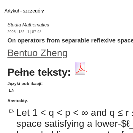
Artykuł - szczegóły
Studia Mathematica
2008
|
185
|
1
| 87-98
On operators from separable reflexive spac
Bentuo Zheng
Pełne teksty:
Języki publikacji
EN
Abstrakty
Let 1 < q < p < ∞ and q ≤ r
EN
space satisfying a lower-$ℓ