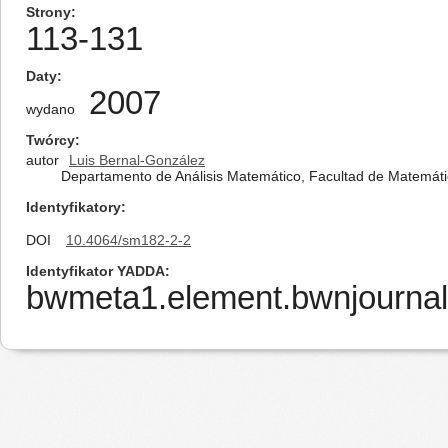
Strony
113-131
Daty
2007
wydano
Twórcy
autor
Luis Bernal-González
Departamento de Análisis Matemático, Facultad de Matemáti
Identyfikatory
DOI
10.4064/sm182-2-2
Identyfikator YADDA
bwmeta1.element.bwnjournal