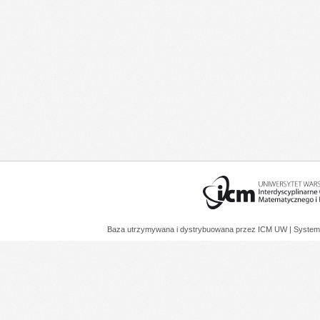
Baza utrzymywana i dystrybuowana przez
ICM UW
| System