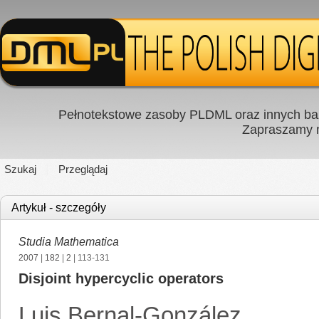
Pełnotekstowe zasoby PLDML oraz innych baz
Zapraszamy
Szukaj
Przeglądaj
Artykuł - szczegóły
Studia Mathematica
2007
|
182
|
2
| 113-131
Disjoint hypercyclic operators
Luis Bernal-González