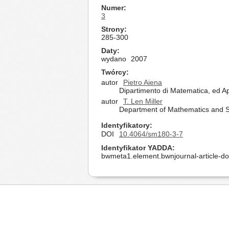
Numer
3
Strony
285-300
Daty
wydano
2007
Twórcy
autor
Pietro Aiena
Dipartimento di Matematica, ed App
autor
T. Len Miller
Department of Mathematics and Stat
Identyfikatory
DOI
10.4064/sm180-3-7
Identyfikator YADDA
bwmeta1.element.bwnjournal-article-d