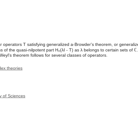
r operators T satisfying generalized a-Browder's theorem, or generali
of the quasi-nilpotent part H₀(λI - T) as λ belongs to certain sets of ℂ.
eyl's theorem follows for several classes of operators.
dex theories
y of Sciences