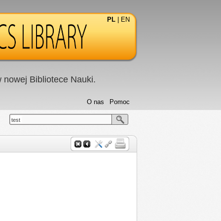
PL
|
EN
nowej Bibliotece Nauki.
O nas
Pomoc
test