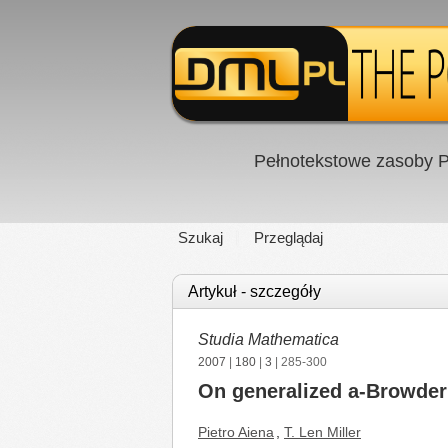
Pełnotekstowe zasoby P
Szukaj
Przeglądaj
Artykuł - szczegóły
Studia Mathematica
2007
|
180
|
3
| 285-300
On generalized a-Browder
Pietro Aiena
,
T. Len Miller