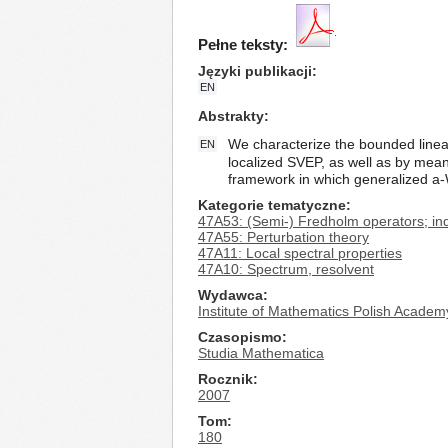
Pełne teksty:
Języki publikacji
EN
Abstrakty
We characterize the bounded linea
EN
localized SVEP, as well as by means 
framework in which generalized a-W
Kategorie tematyczne
47A53: (Semi-) Fredholm operators; in
47A55: Perturbation theory
47A11: Local spectral properties
47A10: Spectrum, resolvent
Wydawca
Institute of Mathematics Polish Academ
Czasopismo
Studia Mathematica
Rocznik
2007
Tom
180