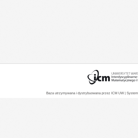
Baza utrzymywana i dystrybuowana przez
ICM UW
| System