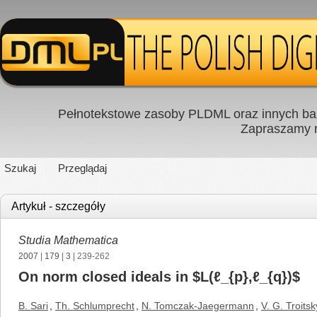
Pełnotekstowe zasoby PLDML oraz innych baz
Zapraszamy
Szukaj
Przeglądaj
Artykuł - szczegóły
Studia Mathematica
2007
|
179
|
3
| 239-262
On norm closed ideals in $L(ℓ_{p},ℓ_{q})$
B. Sari
,
Th. Schlumprecht
,
N. Tomczak-Jaegermann
,
V. G. Troitsk