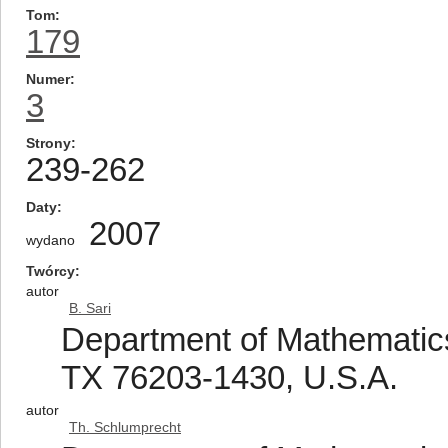
Tom
179
Numer
3
Strony
239-262
Daty
2007
wydano
Twórcy
autor
B. Sari
Department of Mathematics
TX 76203-1430, U.S.A.
autor
Th. Schlumprecht