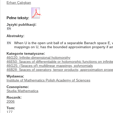
Erhan Çalışkan
Pełne teksty:
Języki publikacji
EN
Abstrakty
When U is the open unit ball of a separable Banach space E,
EN
mappings on U, has the bounded approximation property if an
Kategorie tematyczne
46G20: Infinite-dimensional holomorphy
46E50: Spaces of differentiable or holomorphic functions on infini
46G25: (Spaces of) multilinear mappings, polynomials
46B28: Spaces of operators; tensor products; approximation prope
Wydawca
Institute of Mathematics Polish Academy of Sciences
Czasopismo
Studia Mathematica
Rocznik
2006
Tom
177