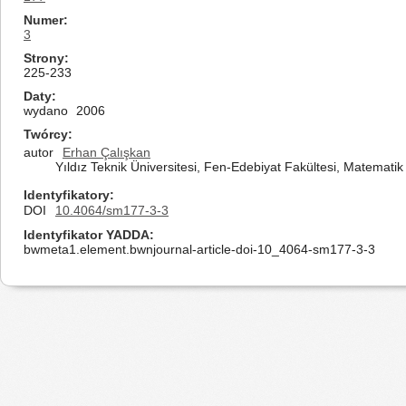
Numer
3
Strony
225-233
Daty
wydano
2006
Twórcy
autor
Erhan Çalışkan
Yıldız Teknik Üniversitesi, Fen-Edebiyat Fakültesi, Matemati
Identyfikatory
DOI
10.4064/sm177-3-3
Identyfikator YADDA
bwmeta1.element.bwnjournal-article-doi-10_4064-sm177-3-3