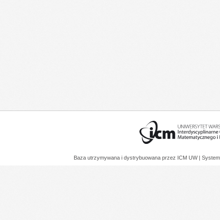
Baza utrzymywana i dystrybuowana przez
ICM UW
| System