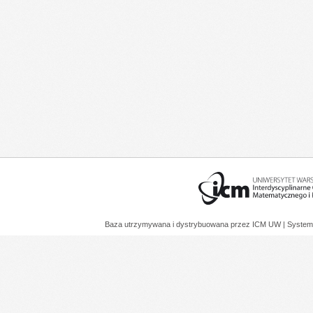
Baza utrzymywana i dystrybuowana przez
ICM UW
| System