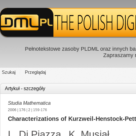
Pełnotekstowe zasoby PLDML oraz innych baz
Zapraszamy
Szukaj
Przeglądaj
Artykuł - szczegóły
Studia Mathematica
2006
|
176
|
2
| 159-176
Characterizations of Kurzweil-Henstock-Pett
L. Di Piazza
,
K. Musiał