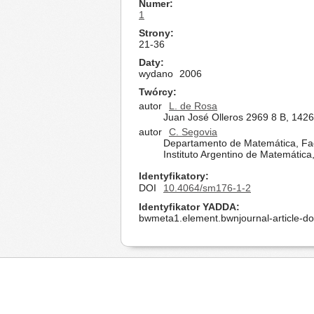
Numer
1
Strony
21-36
Daty
wydano
2006
Twórcy
autor
L. de Rosa
Juan José Olleros 2969 8 B, 1426
autor
C. Segovia
Departamento de Matemática, Facu
Instituto Argentino de Matemátic
Identyfikatory
DOI
10.4064/sm176-1-2
Identyfikator YADDA
bwmeta1.element.bwnjournal-article-d