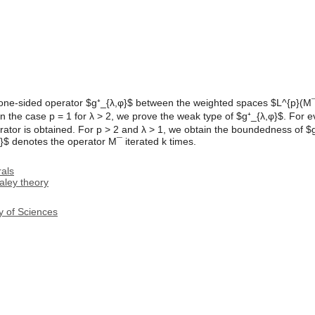
one-sided operator $g⁺_{λ,φ}$ between the weighted spaces $L^{p}(M¯
in the case p = 1 for λ > 2, we prove the weak type of $g⁺_{λ,φ}$. For e
rator is obtained. For p > 2 and λ > 1, we obtain the boundedness of $
}$ denotes the operator M¯ iterated k times.
rals
aley theory
y of Sciences