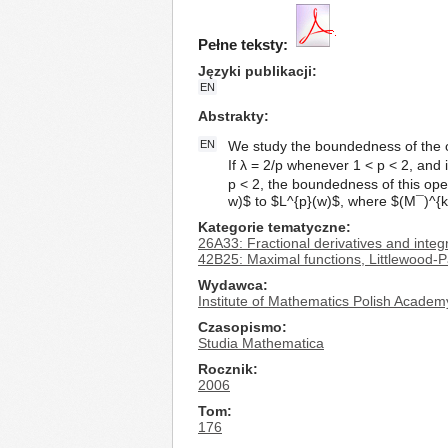
Pełne teksty:
Języki publikacji
EN
Abstrakty
EN
We study the boundedness of the 
If λ = 2/p whenever 1 < p < 2, and 
p < 2, the boundedness of this ope
w)$ to $L^{p}(w)$, where $(M¯)^{k
Kategorie tematyczne
26A33: Fractional derivatives and integ
42B25: Maximal functions, Littlewood-P
Wydawca
Institute of Mathematics Polish Academ
Czasopismo
Studia Mathematica
Rocznik
2006
Tom
176