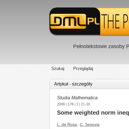
Pełnotekstowe zasoby P
Szukaj
Przeglądaj
Artykuł - szczegóły
Studia Mathematica
2006
|
176
|
1
| 21-36
Some weighted norm inequa
L. de Rosa
,
C. Segovia