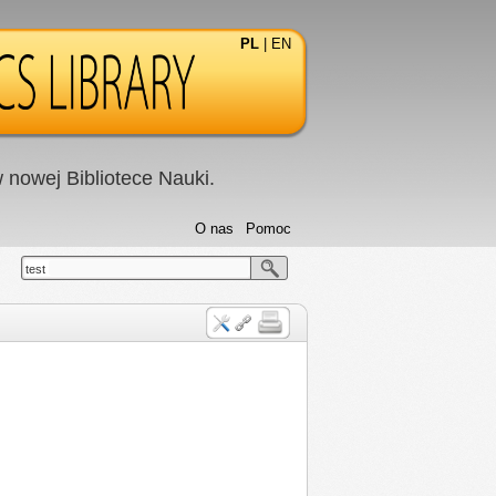
PL
|
EN
nowej Bibliotece Nauki.
O nas
Pomoc
test