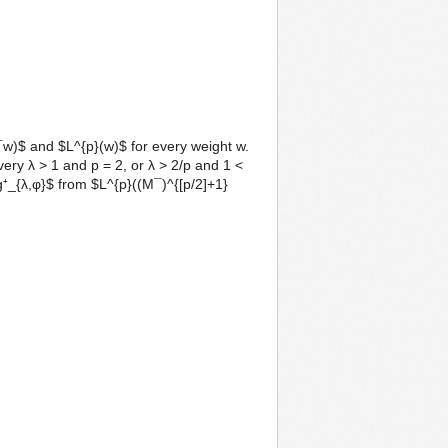
w)$ and $L^{p}(w)$ for every weight w.
very λ > 1 and p = 2, or λ > 2/p and 1 <
g⁺_{λ,φ}$ from $L^{p}((M¯)^{[p/2]+1}