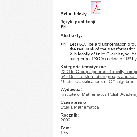
Pełne teksty:
Języki publikacji
EN
Abstrakty
Let (G,X) be a transformation grou
EN
the real rank of the transformati
X is locally of finite G-orbit typ
subgroup of SO(n) acting on ℝⁿ by 
Kategorie tematyczne
22D15: Group algebras of locally comp
54H15: Transformation groups and se
46L35: Classifications of C * -algebras
Wydawca
Institute of Mathematics Polish Academ
Czasopismo
Studia Mathematica
Rocznik
2006
Tom
175