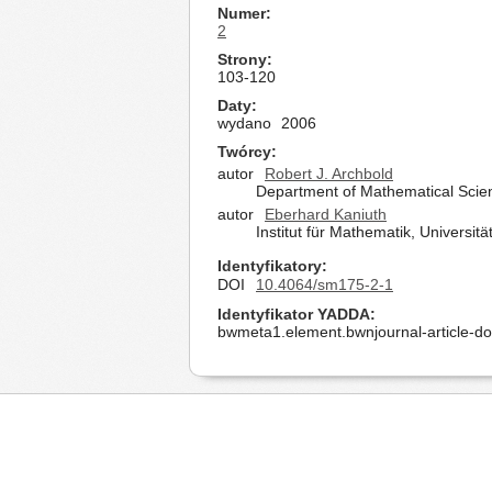
Numer
2
Strony
103-120
Daty
wydano
2006
Twórcy
autor
Robert J. Archbold
Department of Mathematical Scie
autor
Eberhard Kaniuth
Institut für Mathematik, Univers
Identyfikatory
DOI
10.4064/sm175-2-1
Identyfikator YADDA
bwmeta1.element.bwnjournal-article-d