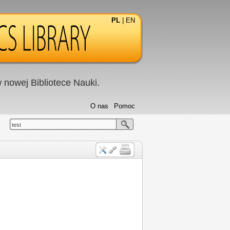
PL
|
EN
nowej Bibliotece Nauki.
O nas
Pomoc
test