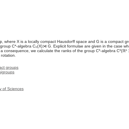
p, where X is a locally compact Hausdorff space and G is a compact gr
on group C*-algebra C₀(X)⋊ G. Explicit formulae are given in the case 
e. As a consequence, we calculate the ranks of the group C*-algebra C*(
rotation.
act groups
migroups
y of Sciences