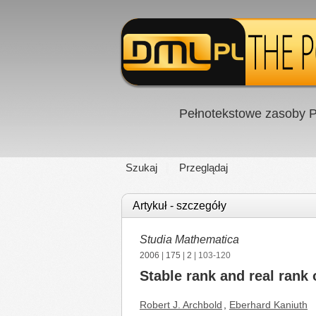
Pełnotekstowe zasoby P
Szukaj
Przeglądaj
Artykuł - szczegóły
Studia Mathematica
2006
|
175
|
2
| 103-120
Stable rank and real rank
Robert J. Archbold
,
Eberhard Kaniuth