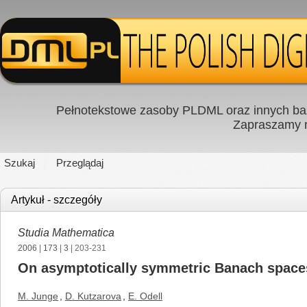
Pełnotekstowe zasoby PLDML oraz innych baz
Zapraszamy
Szukaj
Przeglądaj
Artykuł - szczegóły
Studia Mathematica
2006
|
173
|
3
| 203-231
On asymptotically symmetric Banach space
M. Junge
,
D. Kutzarova
,
E. Odell