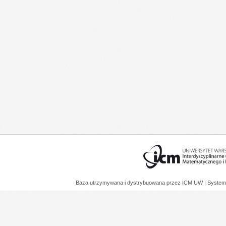
Baza utrzymywana i dystrybuowana przez
ICM UW
| System