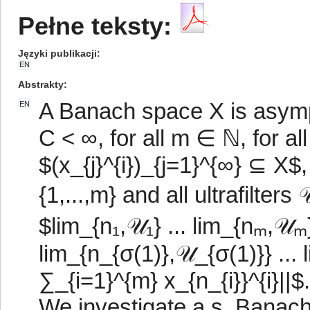
Pełne teksty:
Języki publikacji
EN
Abstrakty
A Banach space X is asympt
EN
C < ∞, for all m ∈ ℕ, for 
$(x_{j}^{i})_{j=1}^{∞} ⊆ X$,
{1,...,m} and all ultrafilters 
$lim_{n₁,𝒰₁} ... lim_{nₘ,𝒰ₘ
lim_{n_{σ(1)},𝒰_{σ(1)}} ...
∑_{i=1}^{m} x_{n_{i}}^{i}||$.
We investigate a.s. Banach