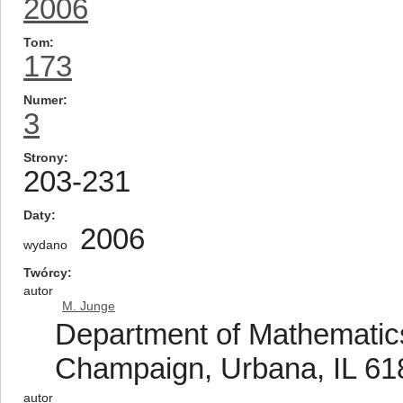
2006
Tom
173
Numer
3
Strony
203-231
Daty
2006
wydano
Twórcy
autor
M. Junge
Department of Mathematics,
Champaign, Urbana, IL 61
autor