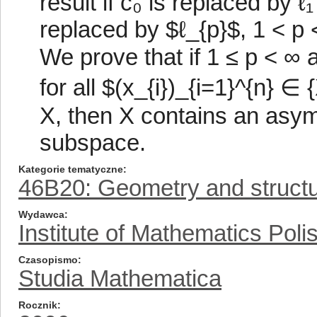
result if c₀ is replaced by ℓ₁
replaced by $ℓ_{p}$, 1 < p 
We prove that if 1 ≤ p < ∞ a
for all $(x_{i})_{i=1}^{n} ∈
X, then X contains an asym
subspace.
Kategorie tematyczne
46B20: Geometry and structu
Wydawca
Institute of Mathematics Pol
Czasopismo
Studia Mathematica
Rocznik