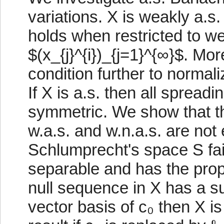
variations. X is weakly a.s. 
holds when restricted to 
$(x_{j}^{i})_{j=1}^{∞}$. More
condition further to normal
If X is a.s. then all spread
symmetric. We show that th
w.a.s. and w.n.a.s. are not
Schlumprecht's space S fail
separable and has the prop
null sequence in X has a s
vector basis of c₀ then X i