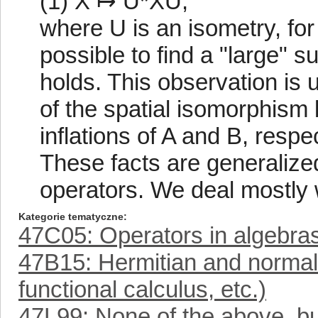
(1) X ↦ U*XU,
where U is an isometry, for
possible to find a "large" s
holds. This observation is us
of the spatial isomorphism
inflations of A and B, respe
These facts are generalize
operators. We deal mostly w
Kategorie tematyczne
47C05: Operators in algebra
47B15: Hermitian and normal
functional calculus, etc.)
47L99: None of the above, but