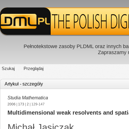
Pełnotekstowe zasoby PLDML oraz innych baz
Zapraszamy
Szukaj
Przeglądaj
Artykuł - szczegóły
Studia Mathematica
2006
|
173
|
2
| 129-147
Multidimensional weak resolvents and spati
Michał Jasiczak