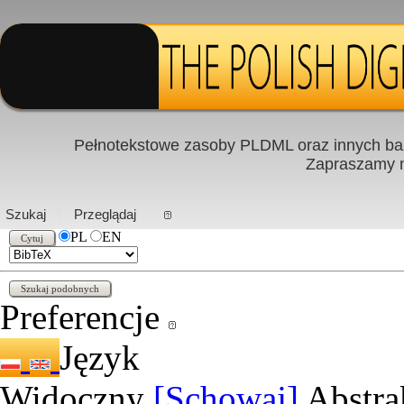
Pełnotekstowe zasoby PLDML oraz innych baz
Zapraszamy
PL
|
EN
Szukaj
Przeglądaj
PL
EN
Preferencje
Język
Widoczny
[Schowaj]
Abstra