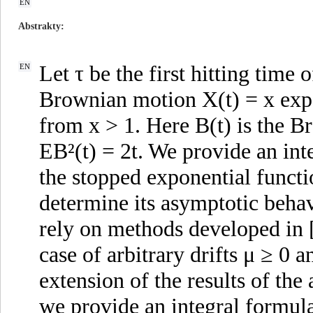
EN
Abstrakty
Let τ be the first hitting time 
EN
Brownian motion X(t) = x exp(B
from x > 1. Here B(t) is the B
EB²(t) = 2t. We provide an int
the stopped exponential functi
determine its asymptotic behav
rely on methods developed in 
case of arbitrary drifts μ ≥ 0 
extension of the results of th
we provide an integral formul