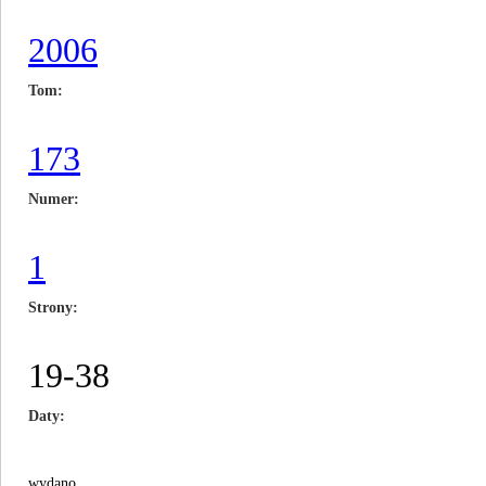
2006
Tom
173
Numer
1
Strony
19-38
Daty
wydano