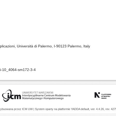
licazioni, Università di Palermo, I-90123 Palermo, Italy
oi-10_4064-sm172-3-4
trybuowana przez
ICM UW
| System oparty na platformie
YADDA
default, ver. 4.4.26, rev. 42