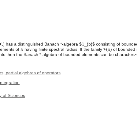
,) has a distinguished Banach *-algebra $𝔛_{b}$ consisting of bounded 
ements of 𝔛 having finite spectral radius. If the family 𝓟(𝔛) of bounded
ments then the Banach *-algebra of bounded elements can be characteri
; partial algebras of operators
ntegration
y of Sciences