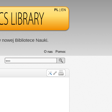
PL
|
EN
nowej Bibliotece Nauki.
O nas
Pomoc
test