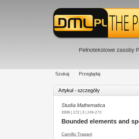
Pełnotekstowe zasoby P
Szukaj
Przeglądaj
Artykuł - szczegóły
Studia Mathematica
2006
|
172
|
3
| 249-273
Bounded elements and spe
Camillo Trapani