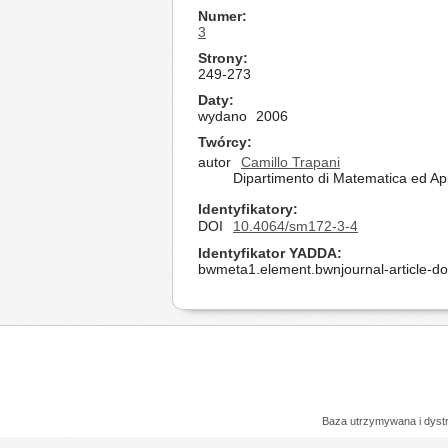
Numer
3
Strony
249-273
Daty
wydano
2006
Twórcy
autor
Camillo Trapani
Dipartimento di Matematica ed App
Identyfikatory
DOI
10.4064/sm172-3-4
Identyfikator YADDA
bwmeta1.element.bwnjournal-article-d
Baza utrzymywana i dys