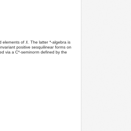
elements of 𝔛. The latter *-algebra is
 invariant positive sesquilinear forms on
zed via a C*-seminorm defined by the