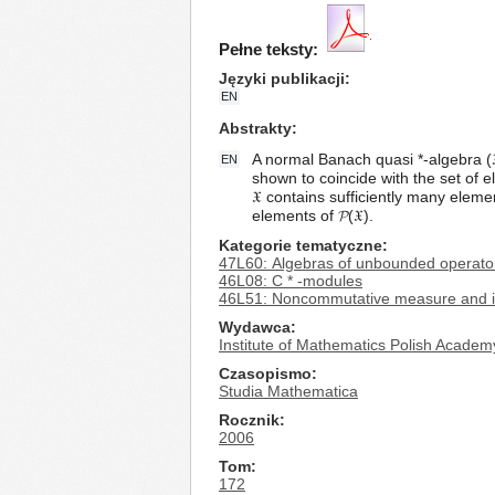
Pełne teksty:
Języki publikacji
EN
Abstrakty
A normal Banach quasi *-algebra (𝔛
EN
shown to coincide with the set of el
𝔛 contains sufficiently many ele
elements of 𝓟(𝔛).
Kategorie tematyczne
47L60: Algebras of unbounded operators
46L08: C * -modules
46L51: Noncommutative measure and i
Wydawca
Institute of Mathematics Polish Academ
Czasopismo
Studia Mathematica
Rocznik
2006
Tom
172