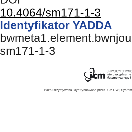
10.4064/sm171-1-3
Identyfikator YADDA
bwmeta1.element.bwnjourn
sm171-1-3
Baza utrzymywana i dystrybuowana przez
ICM UW
| System