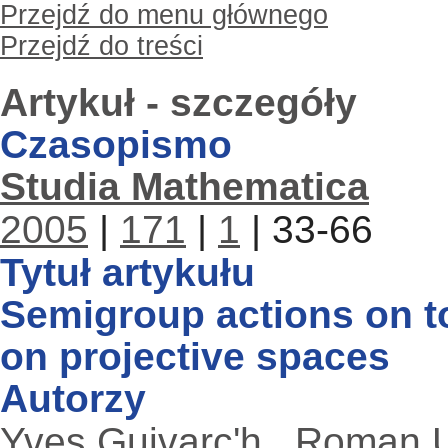
Przejdź do menu głównego
Przejdź do treści
Artykuł - szczegóły
Czasopismo
Studia Mathematica
2005
|
171
|
1
| 33-66
Tytuł artykułu
Semigroup actions on t
on projective spaces
Autorzy
Yves Guivarc'h
,
Roman 