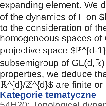
expanding element. We de
of the dynamics of Γ on $ℝ
to the consideration of t
homogeneous spaces of G
projective space $ℙ^{d-1}
subsemigroup of GL(d,ℝ)
properties, we deduce that
ℝ^{d}/ℤ^{d}$ are finite or
Kategorie tematyczne
54H20: Topological dyna