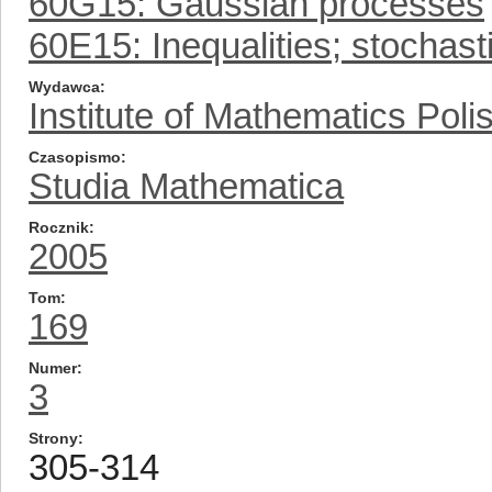
60G15: Gaussian processes
60E15: Inequalities; stochast
Wydawca
Institute of Mathematics Pol
Czasopismo
Studia Mathematica
Rocznik
2005
Tom
169
Numer
3
Strony
305-314