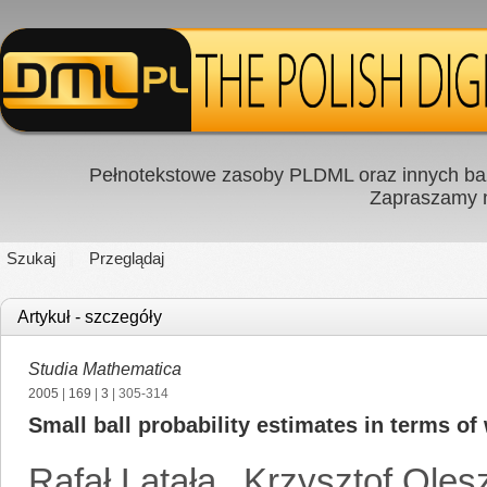
Pełnotekstowe zasoby PLDML oraz innych baz
Zapraszamy
Szukaj
Przeglądaj
Artykuł - szczegóły
Studia Mathematica
2005
|
169
|
3
| 305-314
Small ball probability estimates in terms of
Rafał Latała
,
Krzysztof Oles