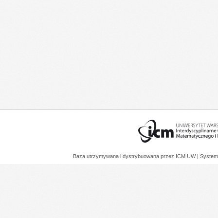
Baza utrzymywana i dystrybuowana przez
ICM UW
| System