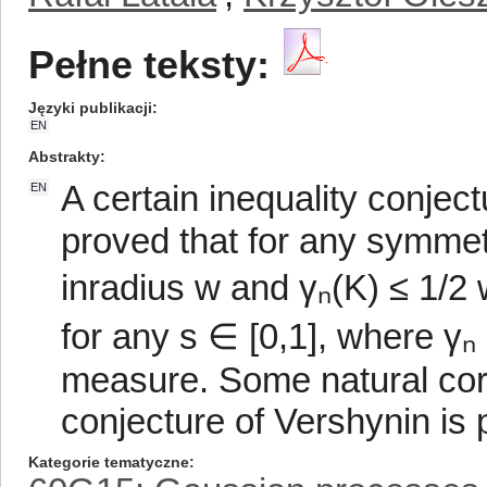
Pełne teksty:
Języki publikacji
EN
Abstrakty
A certain inequality conject
EN
proved that for any symme
inradius w and γₙ(K) ≤ 1/2
for any s ∈ [0,1], where γₙ
measure. Some natural cor
conjecture of Vershynin is 
Kategorie tematyczne