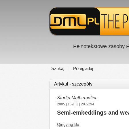
Pełnotekstowe zasoby P
Szukaj
Przeglądaj
Artykuł - szczegóły
Studia Mathematica
2005
|
169
|
3
| 287-294
Semi-embeddings and weak
Qingying Bu