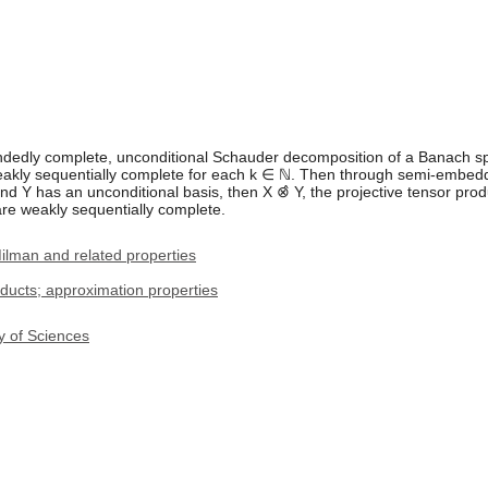
undedly complete, unconditional Schauder decomposition of a Banach sp
kly sequentially complete for each k ∈ ℕ. Then through semi-embeddi
nd Y has an unconditional basis, then X ⊗̂ Y, the projective tensor prod
re weakly sequentially complete.
ilman and related properties
ducts; approximation properties
y of Sciences