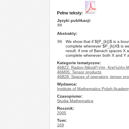
Pełne teksty:
Języki publikacji
EN
Abstrakty
We show that if ${P_{k}}$ is a bo
EN
complete whenever $P_{k}X$ is wea
result: if one of Banach spaces X a
complete whenever both X and Y a
Kategorie tematyczne
46B22: Radon-Nikod{\'y}m, Kre{\u\i}n-M
46M05: Tensor products
46B28: Spaces of operators; tensor pro
Wydawca
Institute of Mathematics Polish Academ
Czasopismo
Studia Mathematica
Rocznik
2005
Tom
169