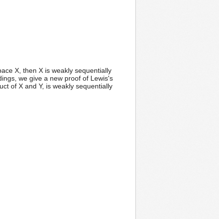
ace X, then X is weakly sequentially
ngs, we give a new proof of Lewis's
uct of X and Y, is weakly sequentially