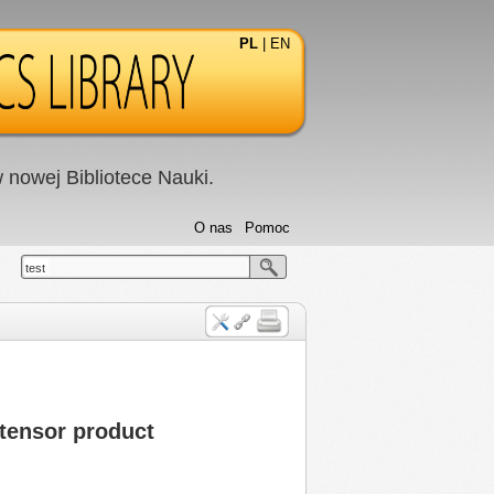
PL
|
EN
nowej Bibliotece Nauki.
O nas
Pomoc
test
tensor product