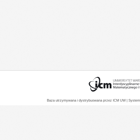
Baza utrzymywana i dystrybuowana przez
ICM UW
| System