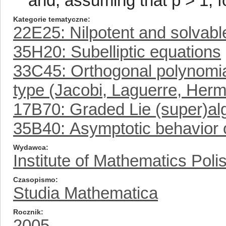
and, assuming that p > 1, f
Kategorie tematyczne
22E25: Nilpotent and solvabl
35H20: Subelliptic equations
33C45: Orthogonal polynomia
type (Jacobi, Laguerre, Herm
17B70: Graded Lie (super)al
35B40: Asymptotic behavior o
Wydawca
Institute of Mathematics Pol
Czasopismo
Studia Mathematica
Rocznik
2005