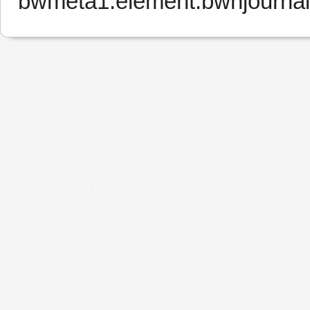
bwmeta1.element.bwnjournal