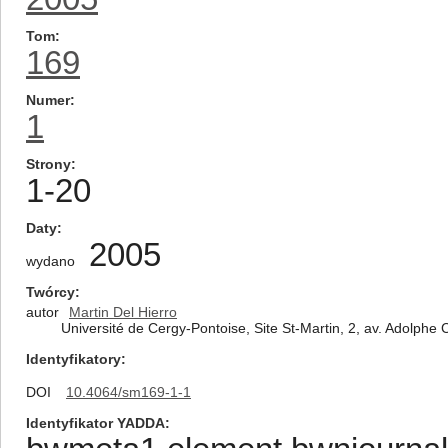
Tom
169
Numer
1
Strony
1-20
Daty
2005
wydano
Twórcy
autor
Martin Del Hierro
Université de Cergy-Pontoise, Site St-Martin, 2, av. Adolph
Identyfikatory
DOI
10.4064/sm169-1-1
Identyfikator YADDA