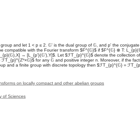
 group and let 1 < p ≤ 2. 𝔾' is the dual group of 𝔾, and p' the conjug
e compatible with the Fourier transform $F^{𝔾}$ if $F^{𝔾} ⊗ T: L_{p}(
_{p}(𝔾),X] → [L_{p'}(𝔾'),Y]$. Let $ℱT_{p}^{𝔾}$ denote the collection 
T_{p}^{ℤⁿ×𝔾}$ for any 𝔾 and positive integer n. Moreover, if the facto
roup and a finite group with discrete topology then $ℱT_{p}^{𝔾} = ℱT_{
ansforms on locally compact and other abelian groups
y of Sciences