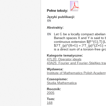
Pełne teksty:
Języki publikacji
EN
Abstrakty
Let 𝔾 be a locally compact abelian
EN
Banach spaces X and Y is said to b
continuous extension $[F^{𝔾},T]:[L
$ℱT_{p}^{ℝ×𝔾} = ℱT_{p}^{ℤ×𝔾} = ℱ
is a direct sum of a torsion-free g
Kategorie tematyczne
47L20: Operator ideals
43A25: Fourier and Fourier-Stieltjes tr
Wydawca
Institute of Mathematics Polish Academ
Czasopismo
Studia Mathematica
Rocznik
2005
Tom
168