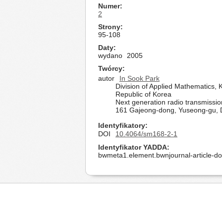
Numer
2
Strony
95-108
Daty
wydano
2005
Twórcy
autor
In Sook Park
Division of Applied Mathematics,
Republic of Korea
Next generation radio transmissi
161 Gajeong-dong, Yuseong-gu, D
Identyfikatory
DOI
10.4064/sm168-2-1
Identyfikator YADDA
bwmeta1.element.bwnjournal-article-d