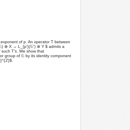
ate exponent of p. An operator T between
𝔾) ⊗ X → L_{p'}(𝔾') ⊗ Y $ admits a
of such T's. We show that
r group of 𝔾 by its identity component
p}^{ℤ}$.