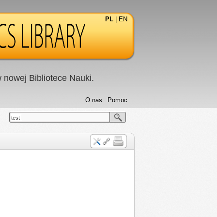
PL
|
EN
nowej Bibliotece Nauki.
O nas
Pomoc
test