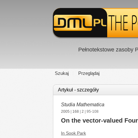
Pełnotekstowe zasoby P
Szukaj
Przeglądaj
Artykuł - szczegóły
Studia Mathematica
2005
|
168
|
2
| 95-108
On the vector-valued Four
In Sook Park