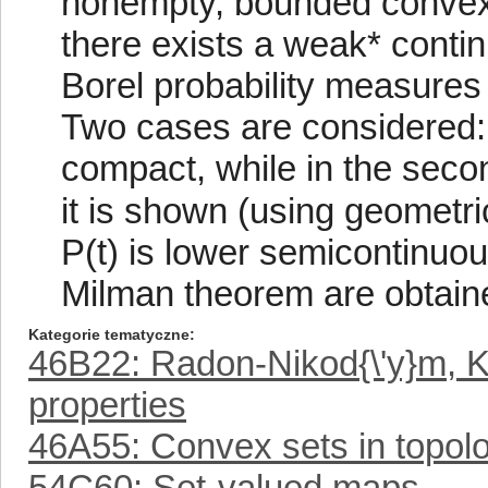
nonempty, bounded convex
there exists a weak* contin
Borel probability measures 
Two cases are considered: i
compact, while in the seco
it is shown (using geometri
P(t) is lower semicontinuou
Milman theorem are obtaine
Kategorie tematyczne
46B22: Radon-Nikod{\'y}m, Kr
properties
46A55: Convex sets in topolo
54C60: Set-valued maps