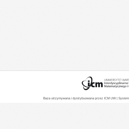
Baza utrzymywana i dystrybuowana przez
ICM UW
| System