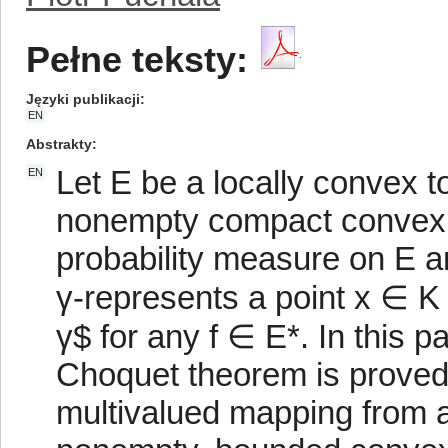
Pełne teksty:
Języki publikacji
EN
Abstrakty
Let E be a locally convex t
EN
nonempty compact convex s
probability measure on E a
γ-represents a point x ∈ K if
γ$ for any f ∈ E*. In this p
Choquet theorem is proved,
multivalued mapping from a