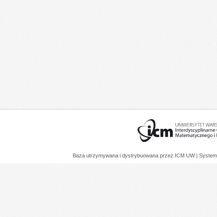
Baza utrzymywana i dystrybuowana przez
ICM UW
| System