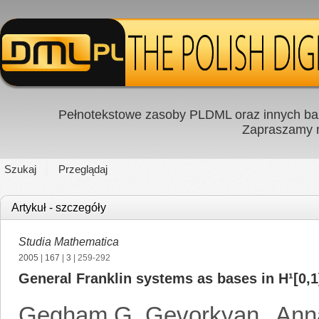
Pełnotekstowe zasoby PLDML oraz innych baz
Zapraszamy
Szukaj
Przeglądaj
Artykuł - szczegóły
Studia Mathematica
2005
|
167
|
3
| 259-292
General Franklin systems as bases in H¹[0,1
Gegham G. Gevorkyan
,
Ann