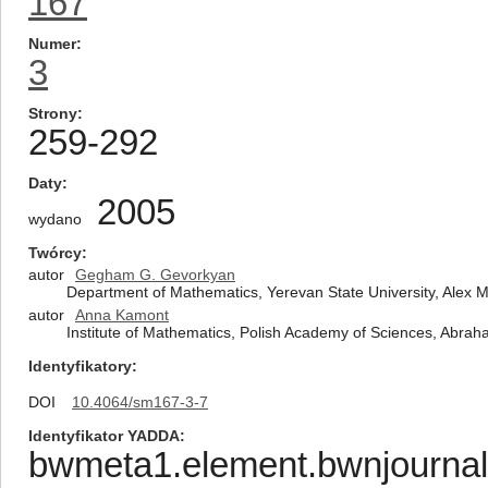
167
Numer
3
Strony
259-292
Daty
2005
wydano
Twórcy
autor
Gegham G. Gevorkyan
Department of Mathematics, Yerevan State University, Alex 
autor
Anna Kamont
Institute of Mathematics, Polish Academy of Sciences, Abra
Identyfikatory
DOI
10.4064/sm167-3-7
Identyfikator YADDA
bwmeta1.element.bwnjournal