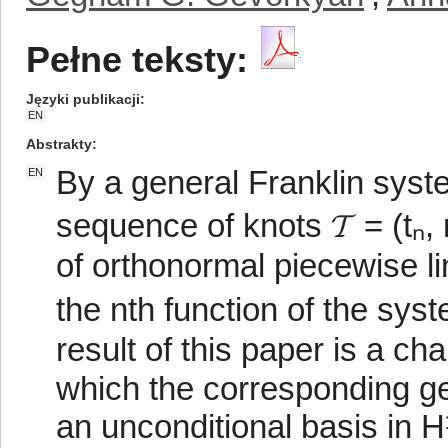
Pełne teksty:
Języki publikacji
EN
Abstrakty
By a general Franklin syst
EN
sequence of knots 𝓣 = (tₙ,
of orthonormal piecewise lin
the nth function of the syst
result of this paper is a ch
which the corresponding ge
an unconditional basis in H¹