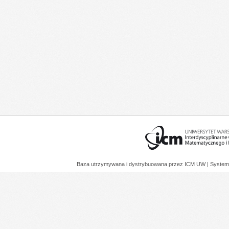
Baza utrzymywana i dystrybuowana przez
ICM UW
| System