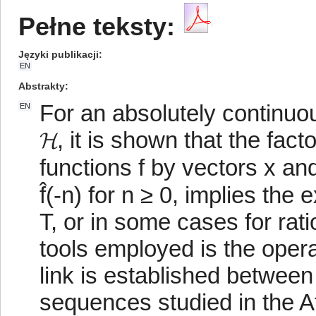
Pełne teksty:
Języki publikacji
EN
Abstrakty
For an absolutely continuou
EN
𝓗, it is shown that the fact
functions f by vectors x and
f̂(-n) for n ≥ 0, implies the
T, or in some cases for rati
tools employed is the opera
link is established between
sequences studied in the 