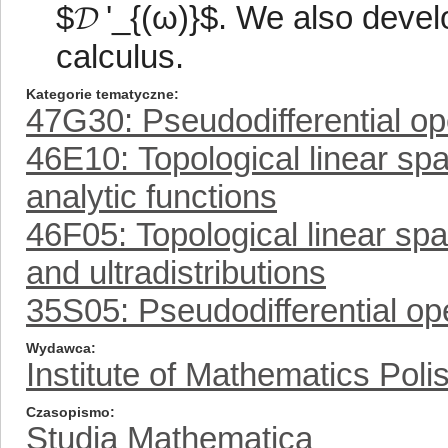
$𝓓 '_{(ω)}$. We also deve
calculus.
Kategorie tematyczne
47G30: Pseudodifferential op
46E10: Topological linear spa
analytic functions
46F05: Topological linear spac
and ultradistributions
35S05: Pseudodifferential op
Wydawca
Institute of Mathematics Pol
Czasopismo
Studia Mathematica