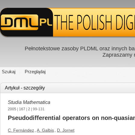
Pełnotekstowe zasoby PLDML oraz innych baz
Zapraszamy
Szukaj
Przeglądaj
Artykuł - szczegóły
Studia Mathematica
2005
|
167
|
2
| 99-131
Pseudodifferential operators on non-quasian
C. Fernández
,
A. Galbis
,
D. Jornet