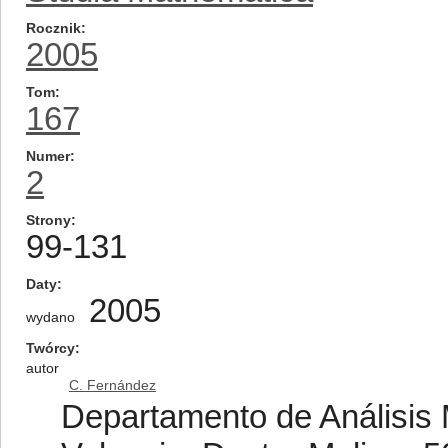
Rocznik
2005
Tom
167
Numer
2
Strony
99-131
Daty
2005
wydano
Twórcy
autor
C. Fernández
Departamento de Análisis 