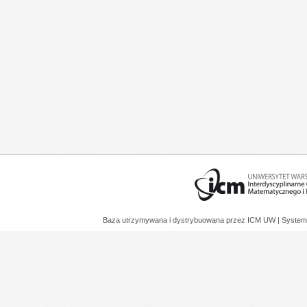
Baza utrzymywana i dystrybuowana przez
ICM UW
| System