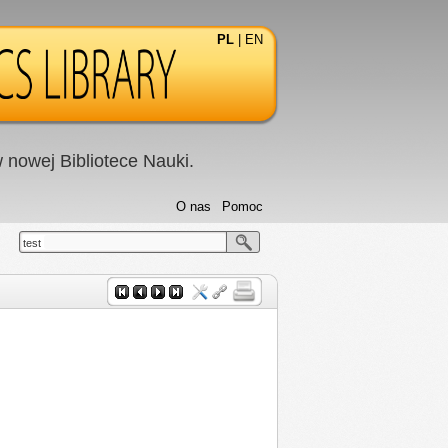
PL
|
EN
nowej Bibliotece Nauki.
O nas
Pomoc
test