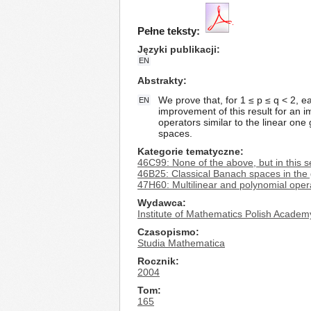
Pełne teksty:
Języki publikacji
EN
Abstrakty
We prove that, for 1 ≤ p ≤ q < 2,
EN
improvement of this result for an 
operators similar to the linear one
spaces.
Kategorie tematyczne
46C99: None of the above, but in this s
46B25: Classical Banach spaces in the 
47H60: Multilinear and polynomial oper
Wydawca
Institute of Mathematics Polish Academ
Czasopismo
Studia Mathematica
Rocznik
2004
Tom
165