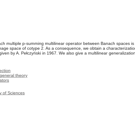
 each multiple p-summing multilinear operator between Banach spaces i
image space of cotype 2. As a consequence, we obtain a characterization
 given by A. Pełczyński in 1967. We also give a multilinear generalizat
ection
general theory
ators
y of Sciences