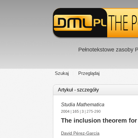
Pełnotekstowe zasoby P
Szukaj
Przeglądaj
Artykuł - szczegóły
Studia Mathematica
2004
|
165
|
3
| 275-290
The inclusion theorem fo
David Pérez-García