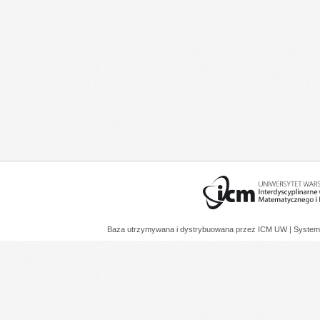
Baza utrzymywana i dystrybuowana przez
ICM UW
| System