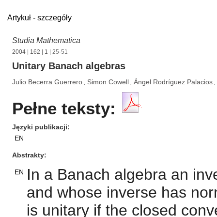
Artykuł - szczegóły
Studia Mathematica
2004
|
162
|
1
| 25-51
Unitary Banach algebras
Julio Becerra Guerrero
,
Simon Cowell
,
Ángel Rodríguez Palacios
,
Pełne teksty:
Języki publikacji
EN
Abstrakty
In a Banach algebra an inv
EN
and whose inverse has norm
is unitary if the closed conv