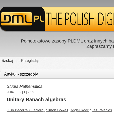
Pełnotekstowe zasoby PLDML oraz innych baz
Zapraszamy
Szukaj
Przeglądaj
Artykuł - szczegóły
Studia Mathematica
2004
|
162
|
1
| 25-51
Unitary Banach algebras
Julio Becerra Guerrero
,
Simon Cowell
,
Ángel Rodríguez Palacios
,