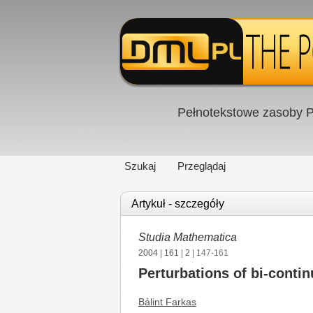
Pełnotekstowe zasoby P
Szukaj
Przeglądaj
Artykuł - szczegóły
Studia Mathematica
2004
|
161
|
2
| 147-161
Perturbations of bi-cont
Bálint Farkas