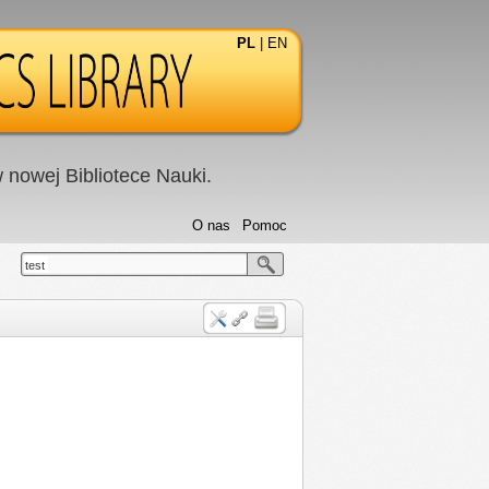
PL
|
EN
nowej Bibliotece Nauki.
O nas
Pomoc
test