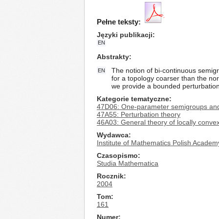
Pełne teksty:
Języki publikacji
EN
Abstrakty
The notion of bi-continuous semig
EN
for a topology coarser than the nor
we provide a bounded perturbation 
Kategorie tematyczne
47D06: One-parameter semigroups and 
47A55: Perturbation theory
46A03: General theory of locally conve
Wydawca
Institute of Mathematics Polish Academ
Czasopismo
Studia Mathematica
Rocznik
2004
Tom
161
Numer