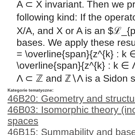
A ⊂ X invariant. Then we pr
following kind: If the opera
X/A, and X or A is an $ℒ_{
bases. We apply these resu
= \overline{span}{z^{k} : k
\overline{span}{z^{k} : k 
Λ ⊂ ℤ and ℤ∖Λ is a Sidon s
Kategorie tematyczne
46B20: Geometry and structu
46B03: Isomorphic theory (in
spaces
46B15: Summability and bas