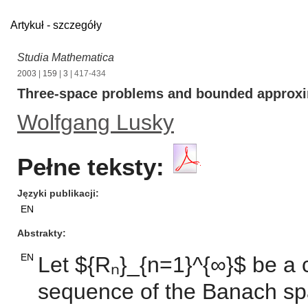
Artykuł - szczegóły
Studia Mathematica
2003
|
159
|
3
| 417-434
Three-space problems and bounded approxi
Wolfgang Lusky
Pełne teksty:
Języki publikacji
EN
Abstrakty
EN
Let ${Rₙ}_{n=1}^{∞}$ be a
sequence of the Banach sp