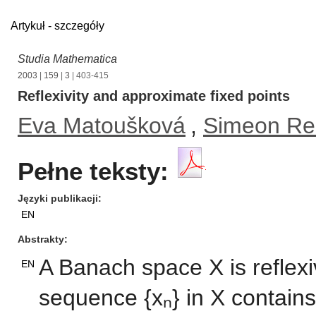
Artykuł - szczegóły
Studia Mathematica
2003
|
159
|
3
| 403-415
Reflexivity and approximate fixed points
Eva Matoušková
,
Simeon Re
Pełne teksty:
Języki publikacji
EN
Abstrakty
A Banach space X is reflexi
EN
sequence {xₙ} in X contain