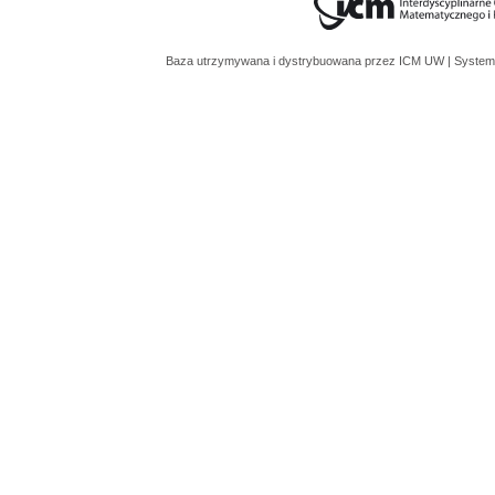
Baza utrzymywana i dystrybuowana przez
ICM UW
| System