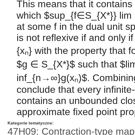
This means that it contain
which $sup_{f∈S_{X*}} lim 
at some f in the dual unit
is not reflexive if and only
{xₙ} with the property that 
$g ∈ S_{X*}$ such that $li
inf_{n→∞}g(xₙ)$. Combining 
conclude that every infini
contains an unbounded clo
approximate fixed point pr
Kategorie tematyczne
47H09: Contraction-type map