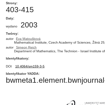
Strony
403-415
Daty
2003
wydano
Twórcy
autor
Eva Matoušková
Mathematical Institute, Czech Academy of Sciences, Žitná 2
autor
Simeon Reich
Department of Mathematics, The Technion - Israel Institute of
Identyfikatory
DOI
10.4064/sm159-3-5
Identyfikator YADDA
bwmeta1.element.bwnjournal-