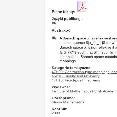
Pełne teksty:
Języki publikacji
EN
Abstrakty
EN
A Banach space X is reflexive if a
a subsequence ${x_{n_k}}$ for whic
Banach space X is not reflexive if 
∈ S_{X*}$ such that $lim sup_{n→∞}f
dimensional Banach space contains
mappings.
Kategorie tematyczne
47H09: Contraction-type mappings, non
46B10: Duality and reflexivity
47H10: Fixed-point theorems
Wydawca
Institute of Mathematics Polish Academ
Czasopismo
Studia Mathematica
Rocznik
2003