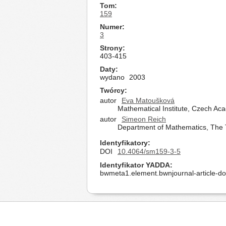
Tom
159
Numer
3
Strony
403-415
Daty
wydano
2003
Twórcy
autor
Eva Matoušková
Mathematical Institute, Czech Ac
autor
Simeon Reich
Department of Mathematics, The Te
Identyfikatory
DOI
10.4064/sm159-3-5
Identyfikator YADDA
bwmeta1.element.bwnjournal-article-d