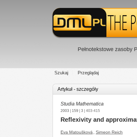
Pełnotekstowe zasoby P
Szukaj
Przeglądaj
Artykuł - szczegóły
Studia Mathematica
2003
|
159
|
3
| 403-415
Reflexivity and approxima
Eva Matoušková
,
Simeon Reich