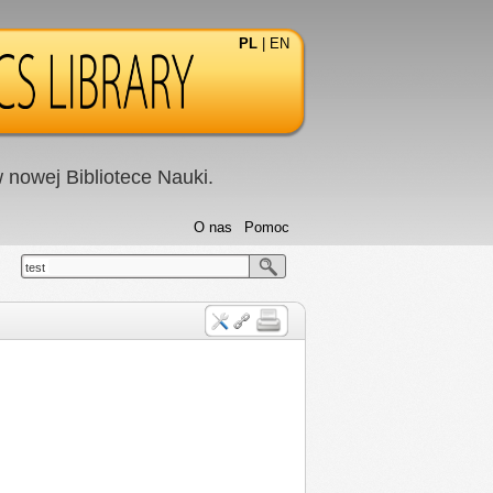
PL
|
EN
nowej Bibliotece Nauki.
O nas
Pomoc
test