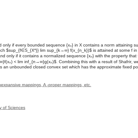
nd only if every bounded sequence {xₙ} in X contains a norm attaining 
h $sup_{f∈S_{X*}} lim sup_{k→∞} f(x_{n_k})$ is attained at some f in 
and only if it contains a normalized sequence {xₙ} with the property that
(xₙ) < lim inf_{n→∞}g(xₙ)$. Combining this with a result of Shafrir, we
 an unbounded closed convex set which has the approximate fixed poi
expansive mappings, A -proper mappings, etc.
y of Sciences