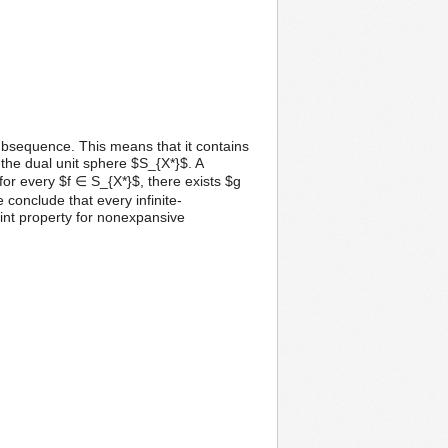
subsequence. This means that it contains
the dual unit sphere $S_{X*}$. A
 for every $f ∈ S_{X*}$, there exists $g
 conclude that every infinite-
nt property for nonexpansive