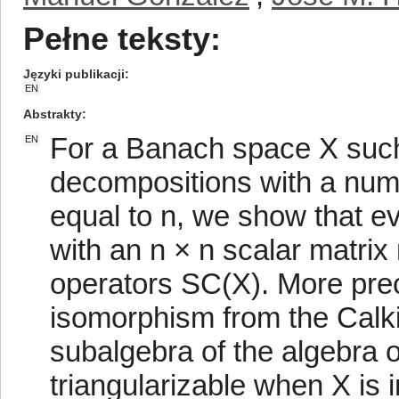
Pełne teksty:
Języki publikacji
EN
Abstrakty
For a Banach space X such t
EN
decompositions with a num
equal to n, we show that ev
with an n × n scalar matrix 
operators SC(X). More prec
isomorphism from the Calki
subalgebra of the algebra o
triangularizable when X is