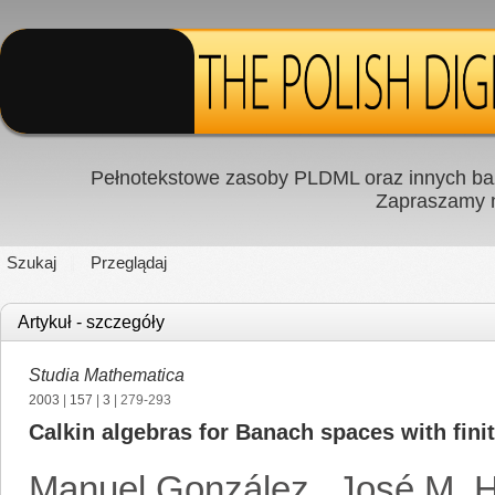
Pełnotekstowe zasoby PLDML oraz innych baz
Zapraszamy
Szukaj
Przeglądaj
Artykuł - szczegóły
Studia Mathematica
2003
|
157
|
3
| 279-293
Calkin algebras for Banach spaces with fin
Manuel González
,
José M. H